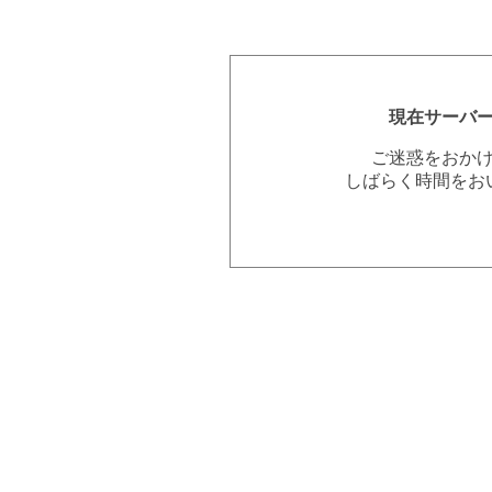
現在サーバ
ご迷惑をおか
しばらく時間をお