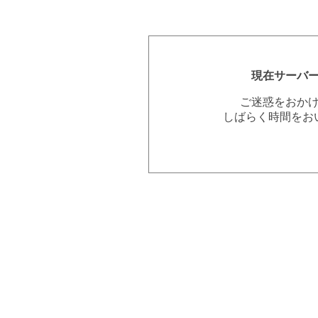
現在サーバ
ご迷惑をおか
しばらく時間をお