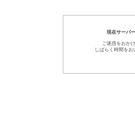
現在サーバ
ご迷惑をおか
しばらく時間をお