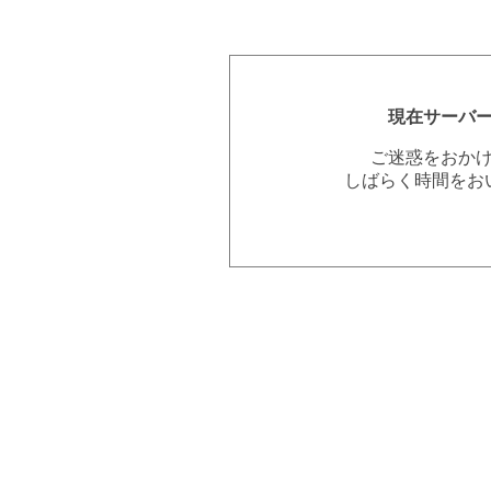
現在サーバ
ご迷惑をおか
しばらく時間をお