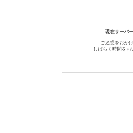
現在サーバ
ご迷惑をおか
しばらく時間をお