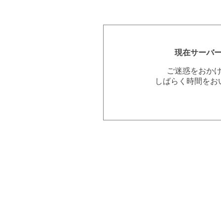
現在サーバ
ご迷惑をおか
しばらく時間をお