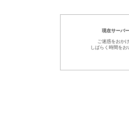
現在サーバ
ご迷惑をおか
しばらく時間をお