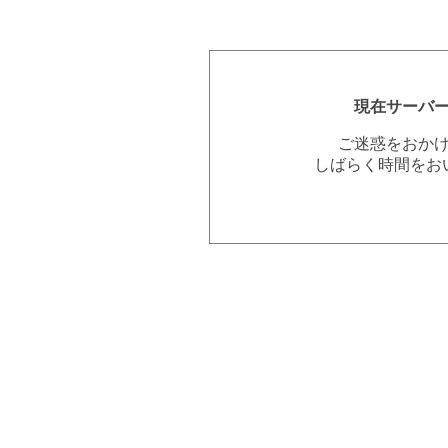
現在サーバ
ご迷惑をおか
しばらく時間をお