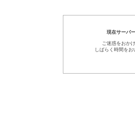
現在サーバ
ご迷惑をおか
しばらく時間をお