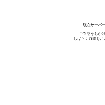
現在サーバ
ご迷惑をおか
しばらく時間をお