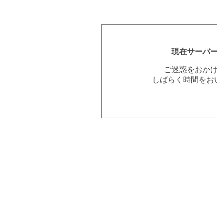
現在サーバ
ご迷惑をおか
しばらく時間をお