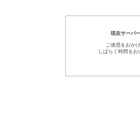
現在サーバ
ご迷惑をおか
しばらく時間をお