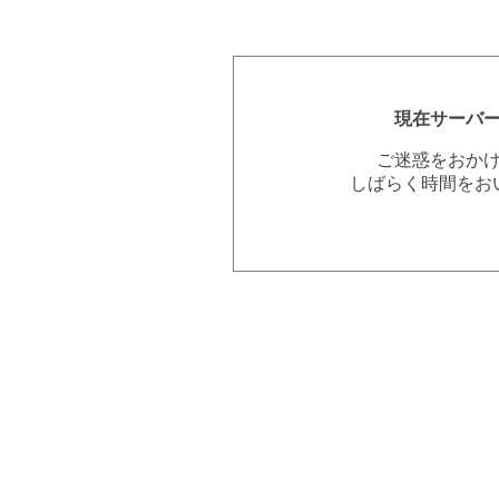
現在サーバ
ご迷惑をおか
しばらく時間をお