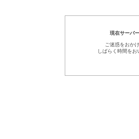
現在サーバ
ご迷惑をおか
しばらく時間をお