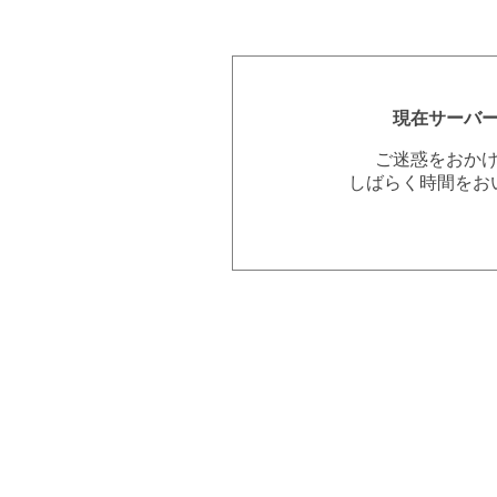
現在サーバ
ご迷惑をおか
しばらく時間をお