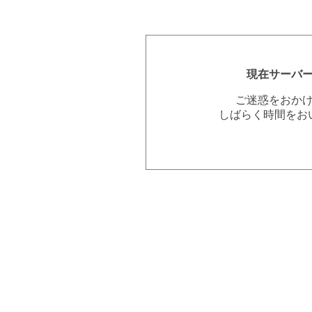
現在サーバ
ご迷惑をおか
しばらく時間をお