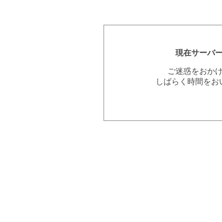
現在サーバ
ご迷惑をおか
しばらく時間をお