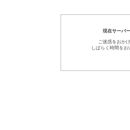
現在サーバ
ご迷惑をおか
しばらく時間をお