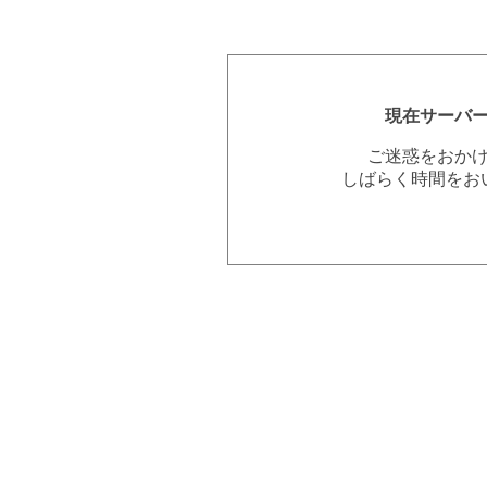
現在サーバ
ご迷惑をおか
しばらく時間をお