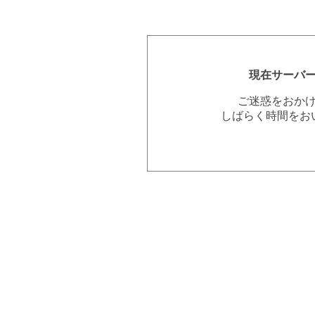
現在サーバ
ご迷惑をおか
しばらく時間をお