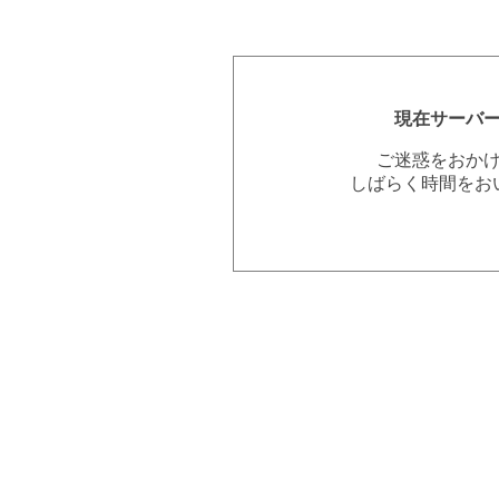
現在サーバ
ご迷惑をおか
しばらく時間をお