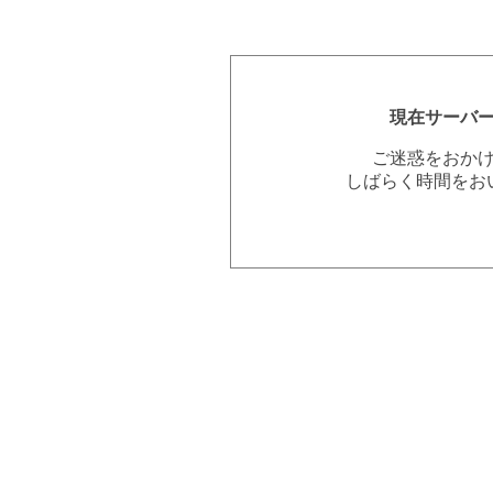
現在サーバ
ご迷惑をおか
しばらく時間をお