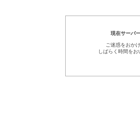
現在サーバ
ご迷惑をおか
しばらく時間をお