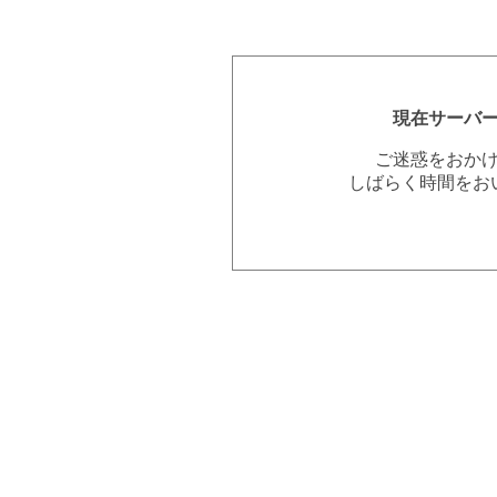
現在サーバ
ご迷惑をおか
しばらく時間をお