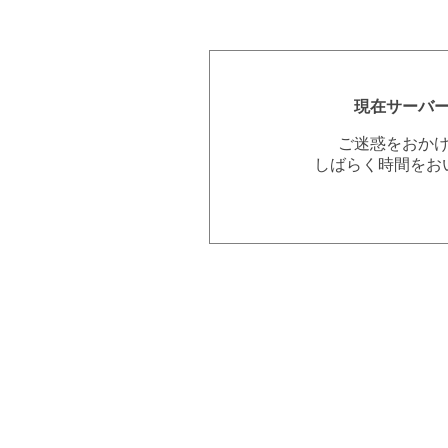
現在サーバ
ご迷惑をおか
しばらく時間をお