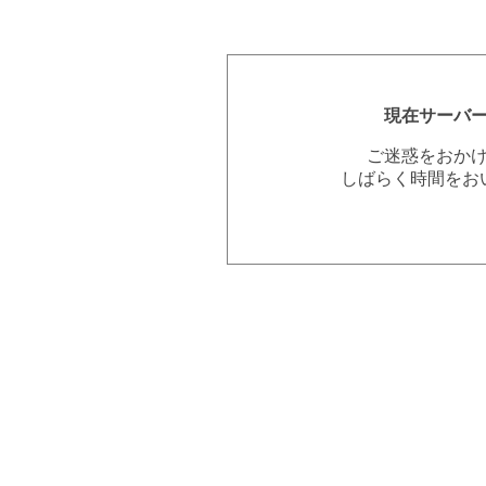
現在サーバ
ご迷惑をおか
しばらく時間をお