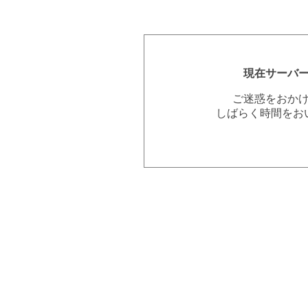
現在サーバ
ご迷惑をおか
しばらく時間をお