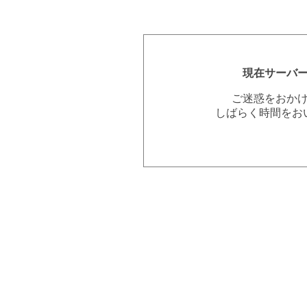
現在サーバ
ご迷惑をおか
しばらく時間をお