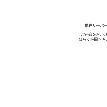
現在サーバ
ご迷惑をおか
しばらく時間をお