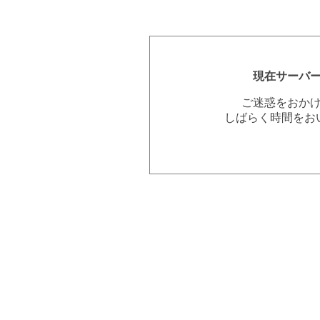
現在サーバ
ご迷惑をおか
しばらく時間をお