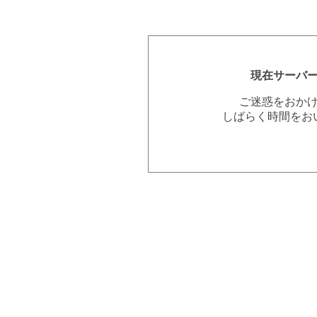
現在サーバ
ご迷惑をおか
しばらく時間をお