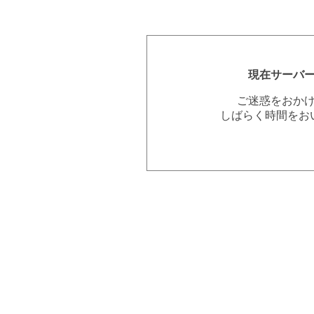
現在サーバ
ご迷惑をおか
しばらく時間をお