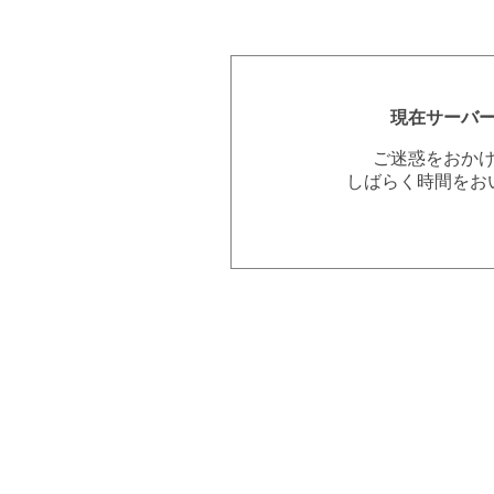
現在サーバ
ご迷惑をおか
しばらく時間をお