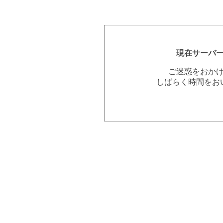
現在サーバ
ご迷惑をおか
しばらく時間をお