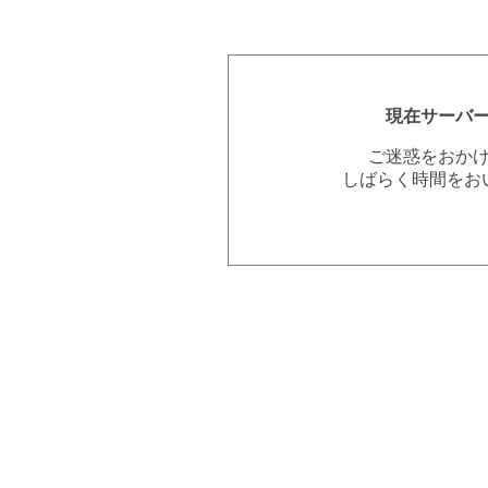
現在サーバ
ご迷惑をおか
しばらく時間をお