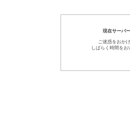
現在サーバ
ご迷惑をおか
しばらく時間をお