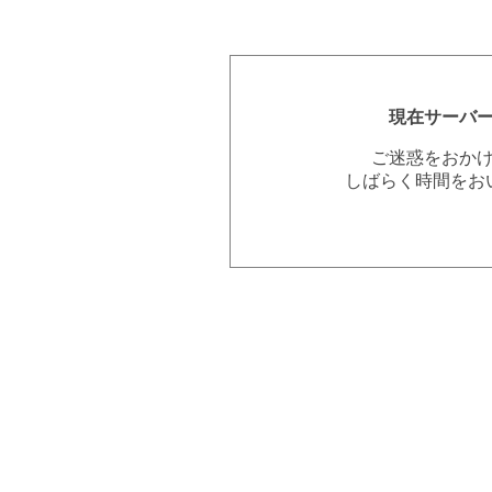
現在サーバ
ご迷惑をおか
しばらく時間をお