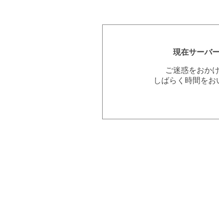
現在サーバ
ご迷惑をおか
しばらく時間をお