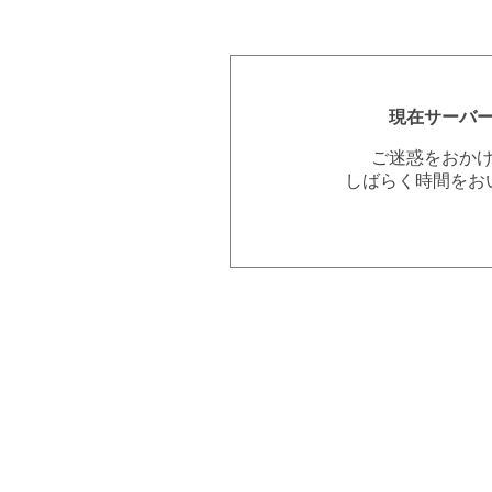
現在サーバ
ご迷惑をおか
しばらく時間をお