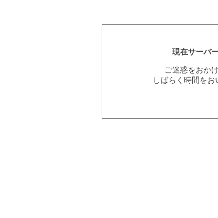
現在サーバ
ご迷惑をおか
しばらく時間をお