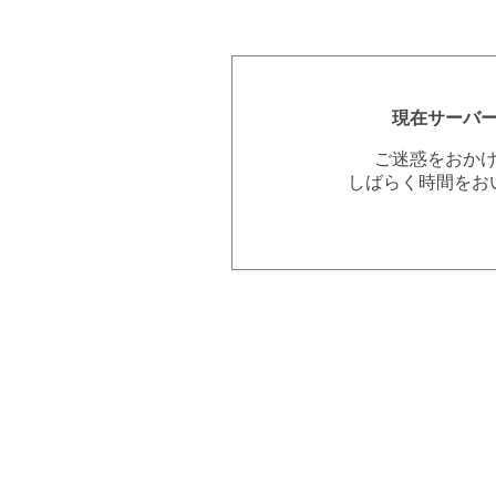
現在サーバ
ご迷惑をおか
しばらく時間をお