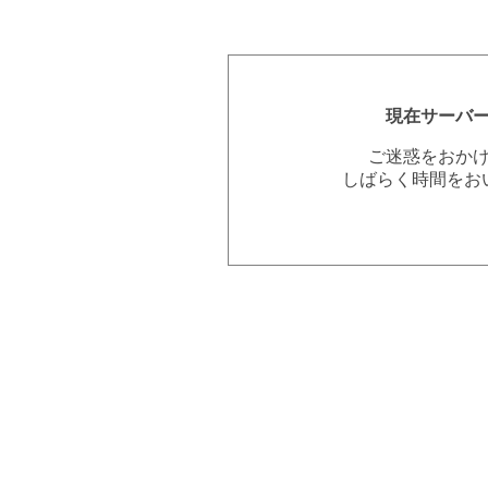
現在サーバ
ご迷惑をおか
しばらく時間をお