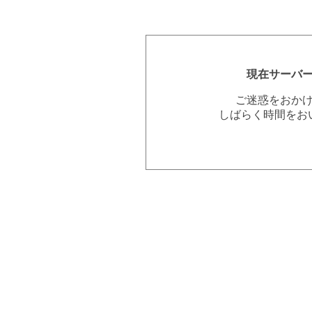
現在サーバ
ご迷惑をおか
しばらく時間をお