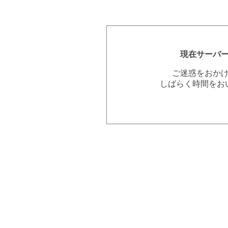
現在サーバ
ご迷惑をおか
しばらく時間をお