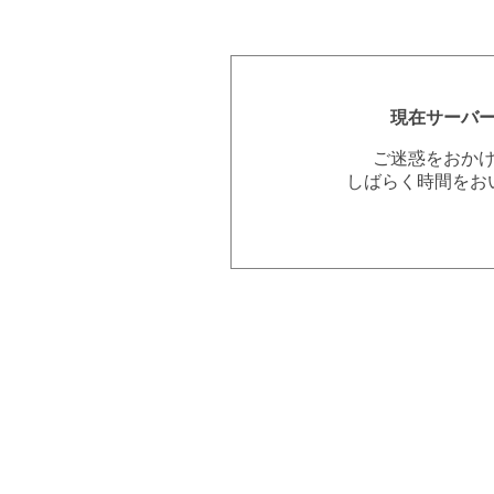
現在サーバ
ご迷惑をおか
しばらく時間をお