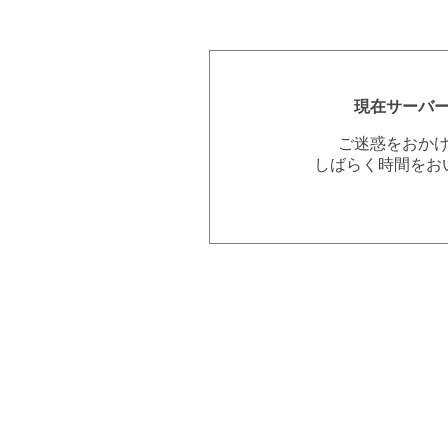
現在サーバ
ご迷惑をおか
しばらく時間をお