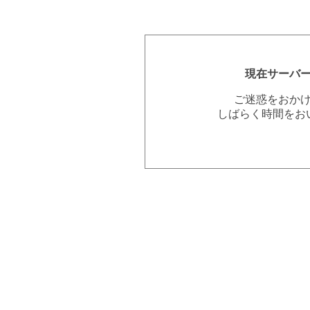
現在サーバ
ご迷惑をおか
しばらく時間をお