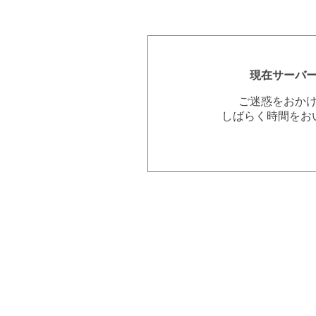
現在サーバ
ご迷惑をおか
しばらく時間をお