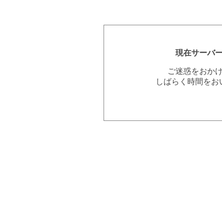
現在サーバ
ご迷惑をおか
しばらく時間をお