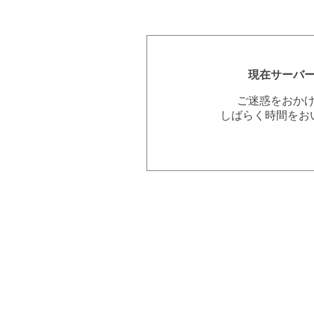
現在サーバ
ご迷惑をおか
しばらく時間をお